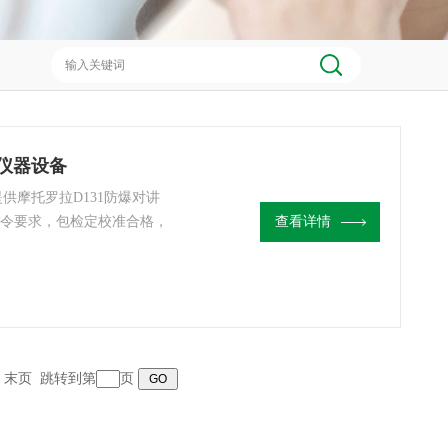
测仪器设备
提供摩托罗拉D131防爆对讲
号令要求，包检定校准合格，
查看详情
页 末页 跳转到第
页