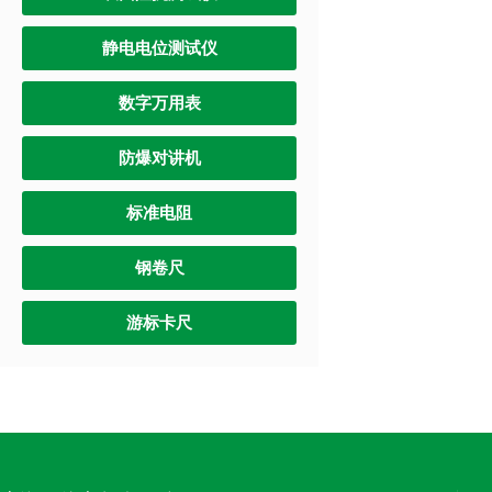
静电电位测试仪
数字万用表
防爆对讲机
标准电阻
钢卷尺
游标卡尺