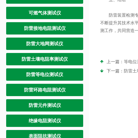
可燃气体测试仪
防雷装置检测专业
不断提升其技术水
防雷接地电阻测试仪
测工作，共同营造
防雷大地网测试仪
防雷土壤电阻率测试仪
上一篇：
等电位
下一篇：
防雷土
防雷等电位测试仪
防雷环路电阻测试仪
防雷元件测试仪
绝缘电阻测试仪
表面阻抗测试仪