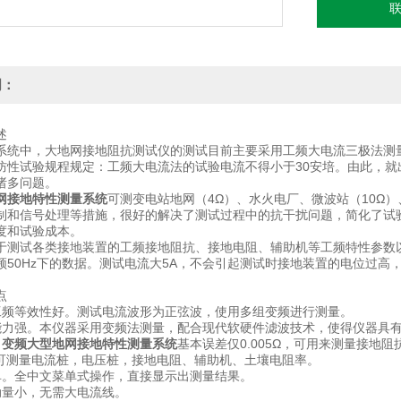
明：
述
系统中，大地网接地阻抗测试仪的测试目前主要采用工频大电流三极法测
防性试验规程规定：工频大电流法的试验电流不得小于30安培。由此，
诸多问题。
网接地特性测量系统
可测变电站地网（4Ω）、水火电厂、微波站（10Ω
制和信号处理等措施，很好的解决了测试过程中的抗干扰问题，简化了试
度和试验成本。
于测试各类接地装置的工频接地阻抗、接地电阻、辅助机等工频特性参数
频50Hz下的数据。测试电流大5A，不会引起测试时接地装置的电位过高
点
工频等效性好。测试电流波形为正弦波，使用多组变频进行测量。
能力强。本仪器采用变频法测量，配合现代软硬件滤波技术，使得仪器具
。
变频大型地网接地特性测量系统
基本误差仅0.005Ω，可用来测量接地
。可测量电流桩，电压桩，接地电阻、辅助机、土壤电阻率。
单。全中文菜单式操作，直接显示出测量结果。
动量小，无需大电流线。