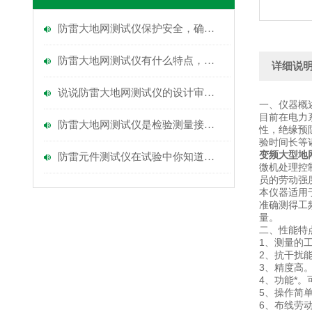
防雷大地网测试仪保护安全，确保可靠
防雷大地网测试仪有什么特点，又该如何操作？
详细说
说说防雷大地网测试仪的设计审核和竣工验收
一、仪器概
目前在电力
防雷大地网测试仪是检验测量接地电阻的常用仪表
性，绝缘预
验时间长等
变频大型地
防雷元件测试仪在试验中你知道注意事项吗
微机处理控
员的劳动强
本仪器适用
准确测得工
量。
二、性能特
1、测量的
2、抗干扰
3、精度高
4、功能*
5、操作简
6、布线劳