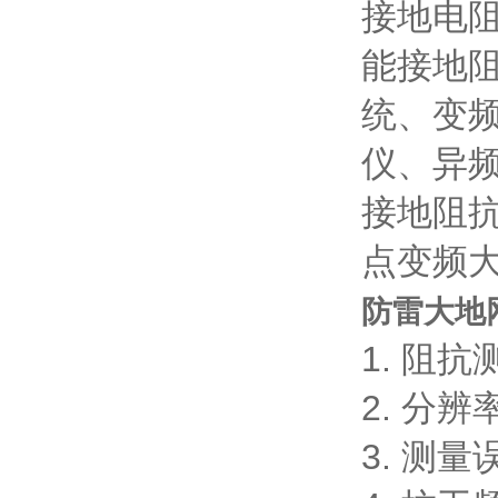
接地电
能接地
统、变
仪、异
接地阻
点变频
防雷大地
1. 阻抗
2. 分辨
3. 测量