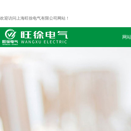
欢迎访问上海旺徐电气有限公司网站！
网