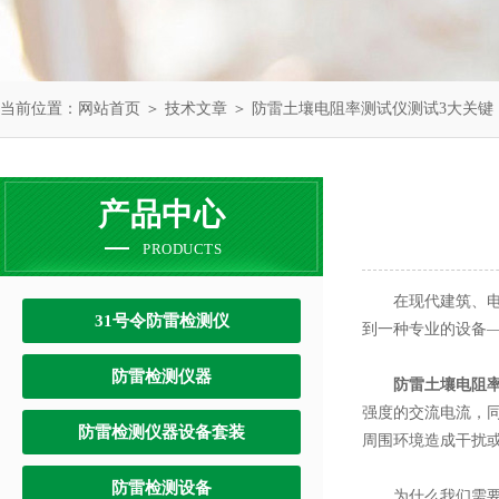
当前位置：
网站首页
＞
技术文章
＞ 防雷土壤电阻率测试仪测试3大关键
产品中心
PRODUCTS
在现代建筑、电力
31号令防雷检测仪
到一种专业的设备
防雷检测仪器
防雷土壤电阻
强度的交流电流，
防雷检测仪器设备套装
周围环境造成干扰
防雷检测设备
为什么我们需要关