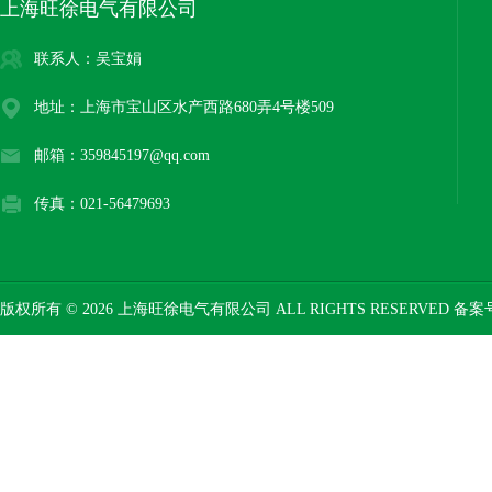
上海旺徐电气有限公司
联系人：吴宝娟
地址：上海市宝山区水产西路680弄4号楼509
邮箱：359845197@qq.com
传真：021-56479693
版权所有 © 2026 上海旺徐电气有限公司 ALL RIGHTS RESERVED 备