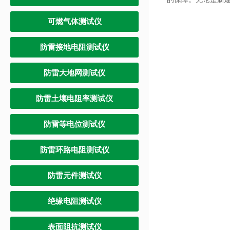
可燃气体测试仪
防雷接地电阻测试仪
防雷大地网测试仪
防雷土壤电阻率测试仪
防雷等电位测试仪
防雷环路电阻测试仪
防雷元件测试仪
绝缘电阻测试仪
表面阻抗测试仪