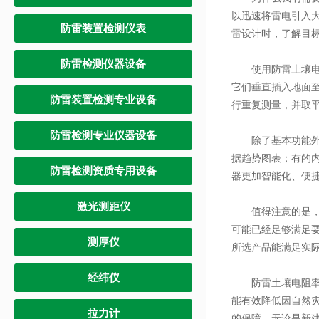
以迅速将雷电引入
防雷装置检测仪表
雷设计时，了解目
防雷检测仪器设备
使用防雷土壤电阻
它们垂直插入地面
防雷装置检测专业设备
行重复测量，并取
防雷检测专业仪器设备
除了基本功能外，
据趋势图表；有的
防雷检测资质专用设备
器更加智能化、便
激光测距仪
值得注意的是，在
可能已经足够满足
测厚仪
所选产品能满足实
经纬仪
防雷土壤电阻率测
能有效降低因自然
拉力计
的保障。无论是新