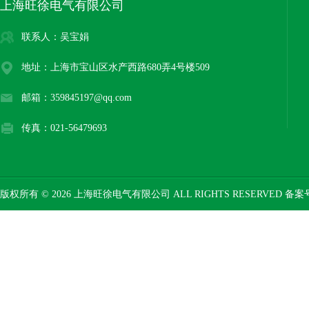
上海旺徐电气有限公司
联系人：吴宝娟
地址：上海市宝山区水产西路680弄4号楼509
邮箱：359845197@qq.com
传真：021-56479693
版权所有 © 2026 上海旺徐电气有限公司 ALL RIGHTS RESERVED 备