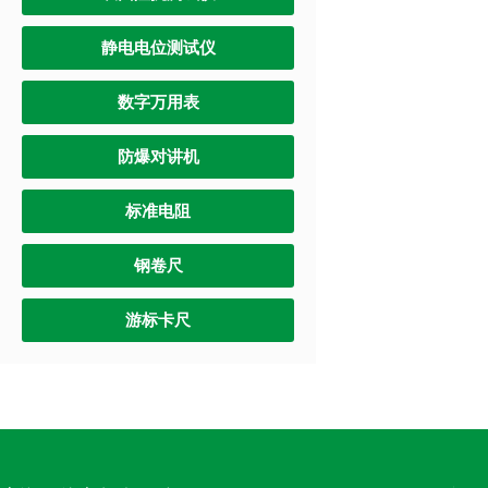
静电电位测试仪
数字万用表
防爆对讲机
标准电阻
钢卷尺
游标卡尺