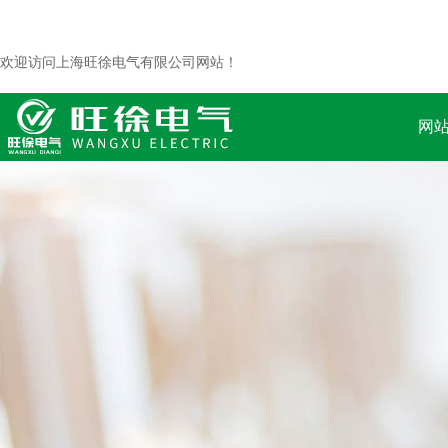
欢迎访问上海旺徐电气有限公司网站！
网