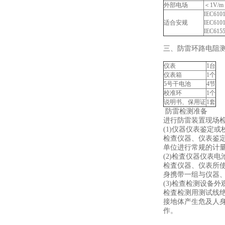
外部电场
＜1V/m
IEC610
适合安规
IEC610
IEC61
三、防雷环路电阻
仪表
1台
仪表箱
1个
5号干电池
4节
校准环
1个
说明书、保用证
1套
防雷检测准备
进行防雷装置现场
(1)仪器仪表鉴定或
检查仪器、仪表鉴
单位进行常规的计
(2)检査仪器仪表电
检査仪器、仪表所
身携带一组与仪器
(3)检查检测设备
检査检测用测试线
接地体产生危及人
作。