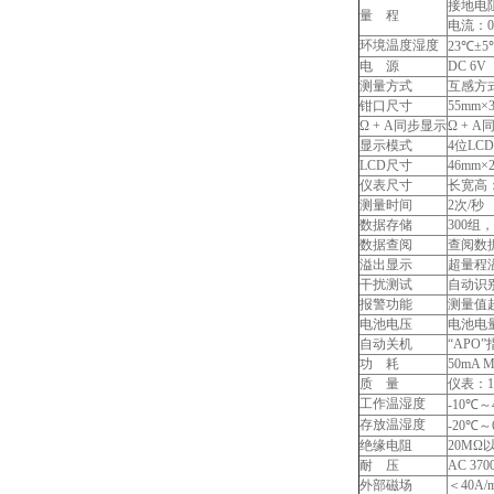
接地电阻：
量 程
电流：0.
环境温度湿度
23℃±5
电 源
DC 6
测量方式
互感方
钳口尺寸
55mm×
Ω + A同步显示
Ω + 
显示模式
4位LC
LCD尺寸
46mm×
仪表尺寸
长宽高：2
测量时间
2次/秒
数据存储
300组
数据查阅
查阅数
溢出显示
超量程溢
干扰测试
自动识
报警功能
测量值
电池电压
电池电
自动关机
“APO
功 耗
50mA M
质 量
仪表：11
工作温湿度
-10℃～
存放温湿度
-20℃～
绝缘电阻
20MΩ
耐 压
AC 37
外部磁场
＜40A/