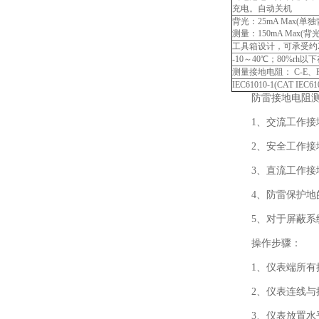
充电。自动关机
背光：25mA Max(单
测量：150mA Max(
工具箱设计，可承受约2
-10～40℃；80%rh
测量接地电阻： C-E、P
IEC61010-1(CAT IEC
防雷接地电阻测
1、交流工作接地
2、安全工作接地
3、直流工作接地
4、防雷保护地的
5、对于屏蔽系统
操作步骤：
1、仪表端所有
2、仪表连线与接地
3、仪表放置水平