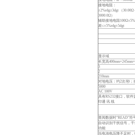
接地电阻：
±2%rdg±3dgt （30.00
3000.0Ω）
辅助接地电阻100Ω±
差≤±5%rdg±5dgt
显示域
长宽高400mm×245mm×
3
2
210mm
对地电压：约2次/秒；
5000
AC 100V
具有RS232接口，软
印通 讯 线
查阅数据时“READ”
自动识别干扰信号，干扰
功能
当电池电压降不足时，