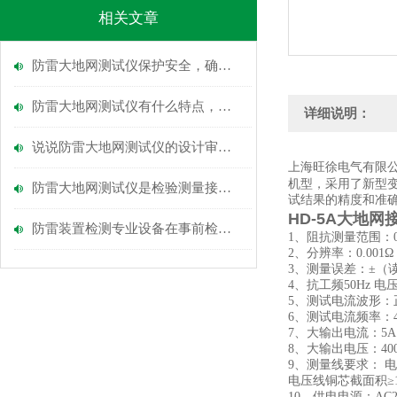
相关文章
防雷大地网测试仪保护安全，确保可靠
防雷大地网测试仪有什么特点，又该如何操作？
详细说明：
说说防雷大地网测试仪的设计审核和竣工验收
上海旺徐电气有限
机型，采用了新型
防雷大地网测试仪是检验测量接地电阻的常用仪表
试结果的精度和准
HD-5A大地
防雷装置检测专业设备在事前检查时，需要检查什么呢
1、阻抗测量范围：0
2、分辨率：0.001Ω
3、测量误差：±（读数
4、抗工频50Hz 电
5、测试电流波形：
6、测试电流频率：45H
7、大输出电流：5A
8、大输出电压：40
9、测量线要求：
电
电压线铜芯截面积≥1.
10、供电电源：AC22