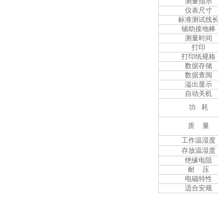
测量指示
仪表尺寸
标准测试线
辅助接地棒
测量时间
打印
打印纸规格
数据存储
数据查阅
溢出显示
自动关机
功 耗
质 量
工作温湿度
存放温湿度
绝缘电阻
耐 压
电磁特性
适合安规