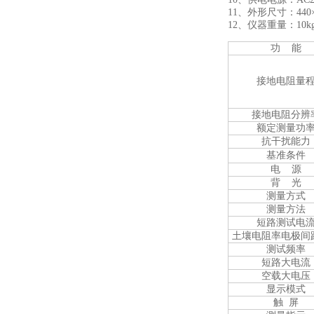
11、外形尺寸：440×3
12、仪器重量：10k
功 能
接地电阻量
接地电阻分辨
额定测量功
抗干扰能力
基准条件
电 源
背 光
测量方式
测量方法
短路测试电
土壤电阻率电极间
测试频率
短路大电流
空载大电压
显示模式
触 屏