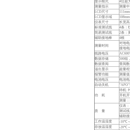
显示模式
4位超
测量指示
测量中
LCD尺寸
111mm
LCD显示域
108mm
仪表尺寸
长宽高：
标准测试线
4条：
简易测试线
2条：黄
辅助接地棒
4根
对地电
测量时间
接地电
线路电压
AC6
数据存储
500
数据查阅
查阅数
溢出显示
超量程
报警功能
测量值
电池电压
电池电
自动关机
“AP
待机: 
功 耗
开机开
测量：
仪表： 
质 量
测试线：
辅助接地
工作温湿度
-10℃
存放温湿度
-20℃